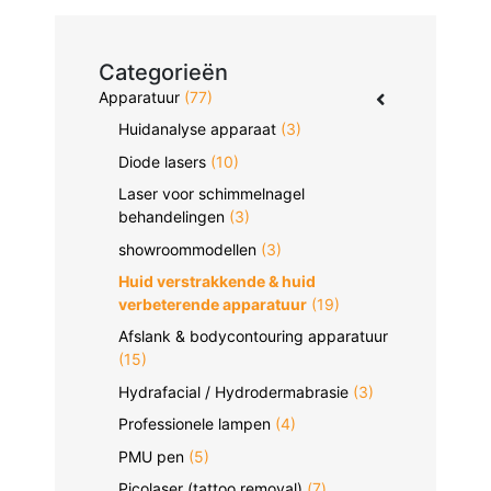
Categorieën
Apparatuur
(77)
Huidanalyse apparaat
(3)
Diode lasers
(10)
Laser voor schimmelnagel
behandelingen
(3)
showroommodellen
(3)
Huid verstrakkende & huid
verbeterende apparatuur
(19)
Afslank & bodycontouring apparatuur
(15)
Hydrafacial / Hydrodermabrasie
(3)
Professionele lampen
(4)
PMU pen
(5)
Picolaser (tattoo removal)
(7)