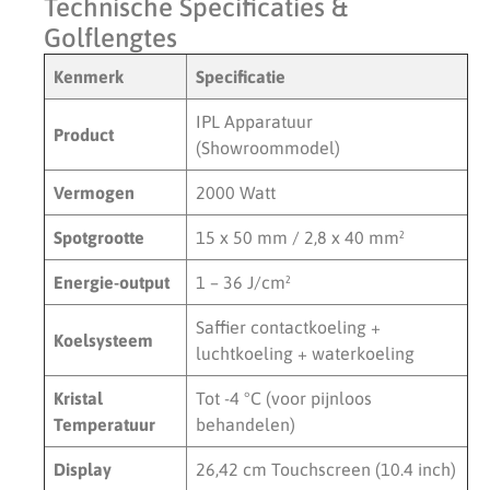
Technische Specificaties &
Golflengtes
Kenmerk
Specificatie
IPL Apparatuur
Product
(Showroommodel)
Vermogen
2000 Watt
Spotgrootte
15 x 50 mm / 2,8 x 40 mm²
Energie-output
1 – 36 J/cm²
Saffier contactkoeling +
Koelsysteem
luchtkoeling + waterkoeling
Kristal
Tot -4 °C (voor pijnloos
Temperatuur
behandelen)
Display
26,42 cm Touchscreen (10.4 inch)