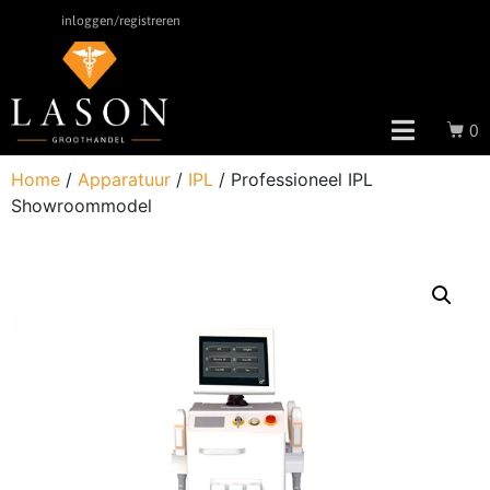
inloggen/registreren
0
Home
/
Apparatuur
/
IPL
/ Professioneel IPL
Showroommodel