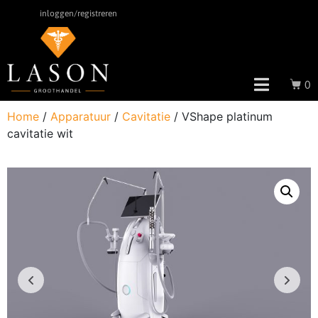
inloggen/registreren
0
Home
/
Apparatuur
/
Cavitatie
/ VShape platinum
cavitatie wit