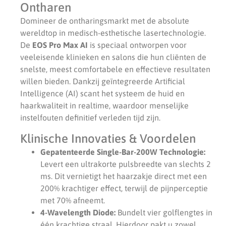
Ontharen
Domineer de ontharingsmarkt met de absolute
wereldtop in medisch-esthetische lasertechnologie.
De
EOS Pro Max AI
is speciaal ontworpen voor
veeleisende klinieken en salons die hun cliënten de
snelste, meest comfortabele en effectieve resultaten
willen bieden. Dankzij geïntegreerde Artificial
Intelligence (AI) scant het systeem de huid en
haarkwaliteit in realtime, waardoor menselijke
instelfouten definitief verleden tijd zijn.
Klinische Innovaties & Voordelen
Gepatenteerde Single-Bar-200W Technologie:
Levert een ultrakorte pulsbreedte van slechts 2
ms. Dit vernietigt het haarzakje direct met een
200% krachtiger effect, terwijl de pijnperceptie
met 70% afneemt.
4-Wavelength Diode:
Bundelt vier golflengtes in
één krachtige straal. Hierdoor pakt u zowel