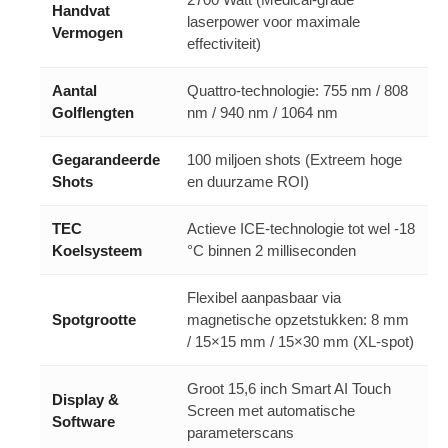
Handvat
laserpower voor maximale
Vermogen
effectiviteit)
Aantal
Quattro-technologie: 755 nm / 808
Golflengten
nm / 940 nm / 1064 nm
Gegarandeerde
100 miljoen shots (Extreem hoge
Shots
en duurzame ROI)
TEC
Actieve ICE-technologie tot wel -18
Koelsysteem
°C binnen 2 milliseconden
Flexibel aanpasbaar via
Spotgrootte
magnetische opzetstukken: 8 mm
/ 15×15 mm / 15×30 mm (XL-spot)
Groot 15,6 inch Smart AI Touch
Display &
Screen met automatische
Software
parameterscans