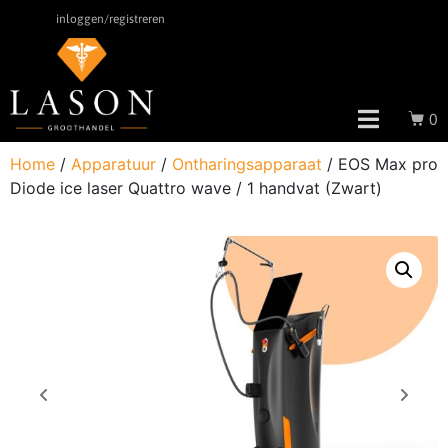
inloggen/registreren
0
Home
/
Apparatuur
/
Ontharingsapparaat
/ EOS Max pro
Diode ice laser Quattro wave / 1 handvat (Zwart)