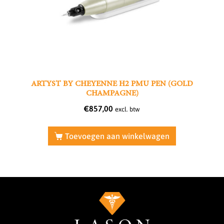
ARTYST BY CHEYENNE H2 PMU PEN (GOLD
CHAMPAGNE)
€
857,00
excl. btw
Toevoegen aan winkelwagen