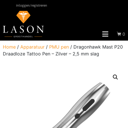
inloggen/registreren
0
Home
/
Apparatuur
/
PMU pen
/ Dragonhawk Mast P20
Draadloze Tattoo Pen – Zilver – 2,5 mm slag