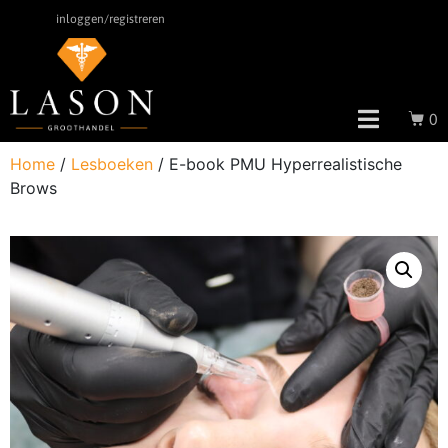
inloggen/registreren
0
Home
/
Lesboeken
/ E-book PMU Hyperrealistische
Brows