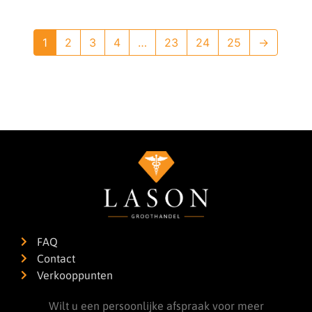
1
2
3
4
…
23
24
25
→
FAQ
Contact
Verkooppunten
Wilt u een persoonlijke afspraak voor meer