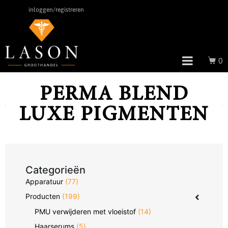
inloggen/registreren
0
PERMA BLEND
LUXE PIGMENTEN
Categorieën
Apparatuur
(77)
Producten
(199)
PMU verwijderen met vloeistof
(14)
Haarserums
(5)