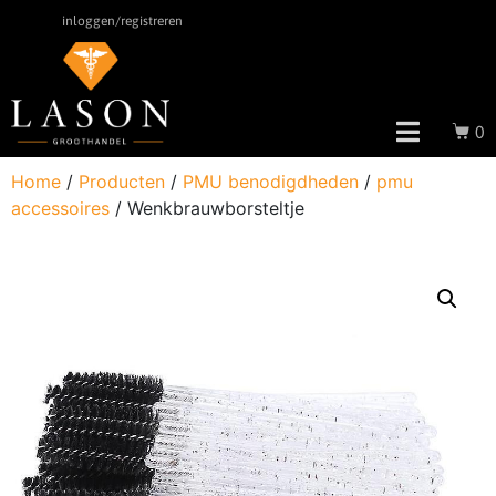
inloggen/registreren
0
Home
/
Producten
/
PMU benodigdheden
/
pmu
accessoires
/ Wenkbrauwborsteltje