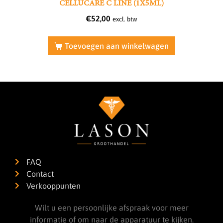
CELLUCARE C LINE (1X5ML)
€
52,00
excl. btw
Toevoegen aan winkelwagen
FAQ
Contact
Verkooppunten
Wilt u een persoonlijke afspraak voor meer
informatie of om naar de apparatuur te kijken.