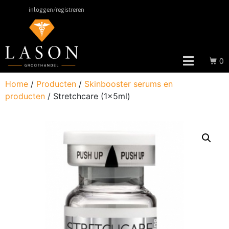
inloggen/registreren
0
Home
/
Producten
/
Skinbooster serums en
producten
/ Stretchcare (1x5ml)