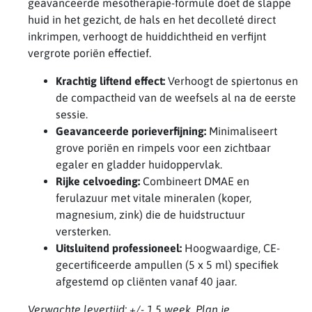
geavanceerde mesotherapie-formule doet de slappe
huid in het gezicht, de hals en het decolleté direct
inkrimpen, verhoogt de huiddichtheid en verfijnt
vergrote poriën effectief.
Krachtig liftend effect:
Verhoogt de spiertonus en
de compactheid van de weefsels al na de eerste
sessie.
Geavanceerde porieverfijning:
Minimaliseert
grove poriën en rimpels voor een zichtbaar
egaler en gladder huidoppervlak.
Rijke celvoeding:
Combineert DMAE en
ferulazuur met vitale mineralen (koper,
magnesium, zink) die de huidstructuur
versterken.
Uitsluitend professioneel:
Hoogwaardige, CE-
gecertificeerde ampullen (5 x 5 ml) specifiek
afgestemd op cliënten vanaf 40 jaar.
Verwachte levertijd: +/- 1,5 week. Plan je