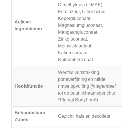
Dimethylmea (DMAE),
Ferulazuur, Citroenzuur,
Kopergluconaat,
Actieve
Magnesiumgluconaat,
Ingrediënten
Mangaangluconaat,
Zinkgluconaat,
Methylsilaantriol,
Kaliumsorbaat,
Natriumbenzoaat
Weefselverstrakking,
porieverfijning en milde
Hoofdfunctie
rimpelopvulling (
integendeel
tot
de puur lichaamsgerichte
*Pluryal BodyFirm*)
Behandelbare
Gezicht, hals en decolleté
Zones