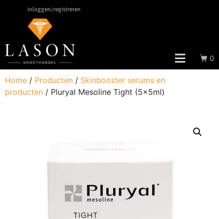
inloggen/registreren
0
Home
/
Producten
/
Skinbooster serums en
producten
/ Pluryal Mesoline Tight (5x5ml)