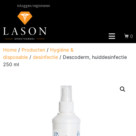
inloggen/registreren
0
Home
/
Producten
/
Hygiëne &
disposable
/
desinfectie
/ Descoderm, huiddesinfectie
250 ml