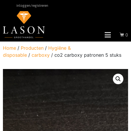
inloggen/registreren
0
Home
/
Producten
/
Hygiëne &
disposable
/
carboxy
/ co2 carboxy patronen 5 stuks