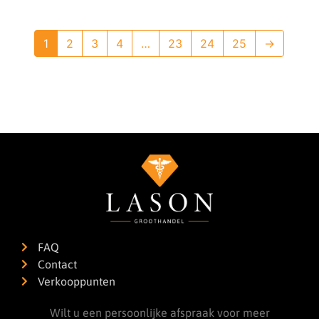
1
2
3
4
…
23
24
25
→
FAQ
Contact
Verkooppunten
Wilt u een persoonlijke afspraak voor meer