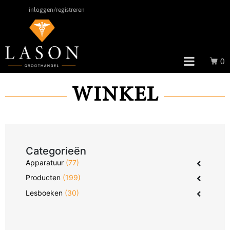
inloggen/registreren
0
WINKEL
Categorieën
Apparatuur
(77)
Producten
(199)
Lesboeken
(30)