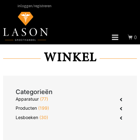
inloggen/registreren
0
WINKEL
Categorieën
Apparatuur
(77)
Producten
(199)
Lesboeken
(30)