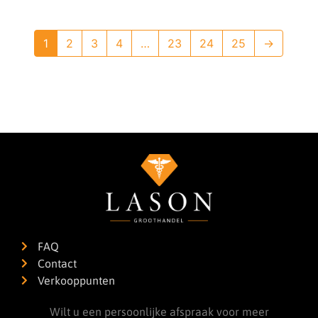
1
2
3
4
…
23
24
25
→
FAQ
Contact
Verkooppunten
Wilt u een persoonlijke afspraak voor meer