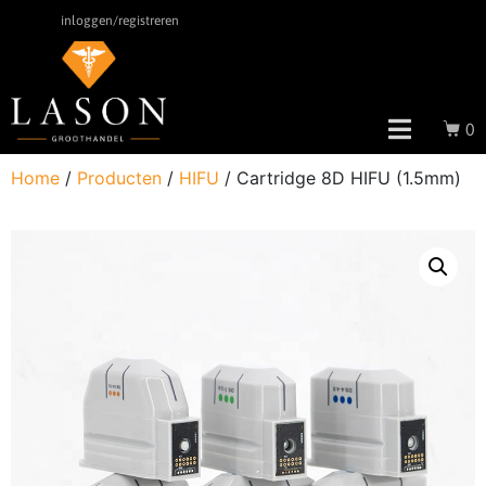
inloggen/registreren
0
Home
/
Producten
/
HIFU
/ Cartridge 8D HIFU (1.5mm)