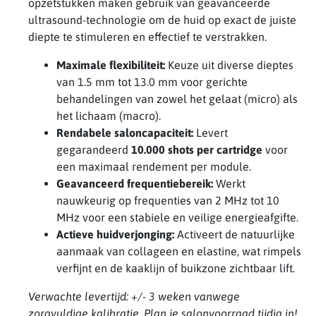
opzetstukken maken gebruik van geavanceerde
ultrasound-technologie om de huid op exact de juiste
diepte te stimuleren en effectief te verstrakken.
Maximale flexibiliteit:
Keuze uit diverse dieptes
van 1.5 mm tot 13.0 mm voor gerichte
behandelingen van zowel het gelaat (micro) als
het lichaam (macro).
Rendabele saloncapaciteit:
Levert
gegarandeerd
10.000 shots per cartridge
voor
een maximaal rendement per module.
Geavanceerd frequentiebereik:
Werkt
nauwkeurig op frequenties van 2 MHz tot 10
MHz voor een stabiele en veilige energieafgifte.
Actieve huidverjonging:
Activeert de natuurlijke
aanmaak van collageen en elastine, wat rimpels
verfijnt en de kaaklijn of buikzone zichtbaar lift.
Verwachte levertijd: +/- 3 weken vanwege
zorgvuldige kalibratie. Plan je salonvoorraad tijdig in!