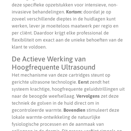
deze specifieke opzetstukken voor intensieve, non-
invasieve behandelingen.
Kortom:
doordat je op
zoveel verschillende dieptes in de huidlagen kunt
werken, lever je moeiteloos maatwerk per regio en
per cliënt. Daardoor krijgt elke professional de
flexibiliteit om exact aan de unieke behoeften van de
klant te voldoen.
De Actieve Werking van
Hoogfrequente Ultrasound
Het mechanisme van deze cartridges steunt op
gerichte ultrasone technologie.
Eerst
zendt het
systeem krachtige, hoogfrequente geluidstrillingen uit
naar de beoogde weefsellaag.
Vervolgens
zet deze
techniek de golven in de huid direct om in
gecontroleerde warmte.
Bovendien
stimuleert deze
lokale warmte-ontwikkeling de natuurlijke
fysiologische processen en de aanmaak van
collageen in de dermis. Dit proces verfijnt rimpels op