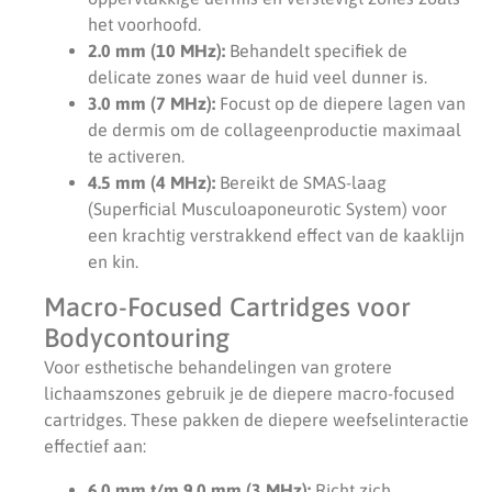
het voorhoofd.
2.0 mm (10 MHz):
Behandelt specifiek de
delicate zones waar de huid veel dunner is.
3.0 mm (7 MHz):
Focust op de diepere lagen van
de dermis om de collageenproductie maximaal
te activeren.
4.5 mm (4 MHz):
Bereikt de SMAS-laag
(Superficial Musculoaponeurotic System) voor
een krachtig verstrakkend effect van de kaaklijn
en kin.
Macro-Focused Cartridges voor
Bodycontouring
Voor esthetische behandelingen van grotere
lichaamszones gebruik je de diepere macro-focused
cartridges. These pakken de diepere weefselinteractie
effectief aan:
6.0 mm t/m 9.0 mm (3 MHz):
Richt zich