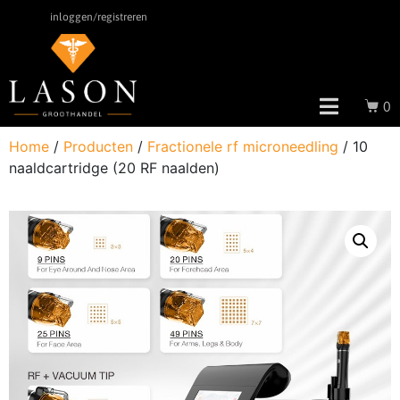
inloggen/registreren
0
Home
/
Producten
/
Fractionele rf microneedling
/ 10
naaldcartridge (20 RF naalden)