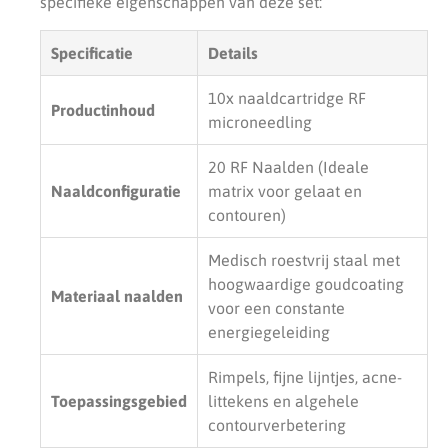
specifieke eigenschappen van deze set:
Specificatie
Details
10x naaldcartridge RF
Productinhoud
microneedling
20 RF Naalden (Ideale
Naaldconfiguratie
matrix voor gelaat en
contouren)
Medisch roestvrij staal met
hoogwaardige goudcoating
Materiaal naalden
voor een constante
energiegeleiding
Rimpels, fijne lijntjes, acne-
Toepassingsgebied
littekens en algehele
contourverbetering