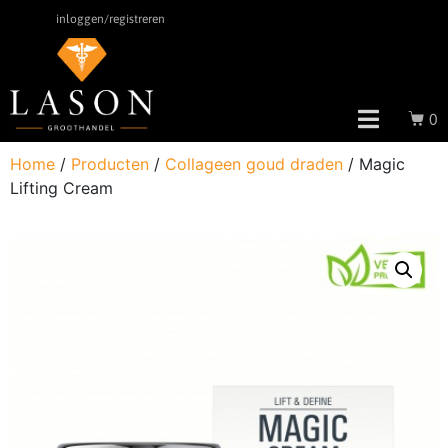
inloggen/registreren
0
Home
/
Producten
/
Collageen goud draden
/ Magic
Lifting Cream