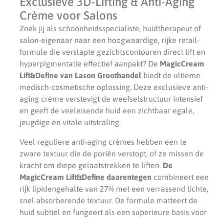
Exclusieve 3D-Lifting & Anti-Aging
Crème voor Salons
Zoek jij als schoonheidsspecialiste, huidtherapeut of
salon-eigenaar naar een hoogwaardige, rijke retail-
formule die verslapte gezichtscontouren direct lift en
hyperpigmentatie effectief aanpakt? De
MagicCream
Lift&Define van Lason Groothandel
biedt de ultieme
medisch-cosmetische oplossing. Deze exclusieve anti-
aging crème verstevigt de weefselstructuur intensief
en geeft de veeleisende huid een zichtbaar egale,
jeugdige en vitale uitstraling.
Veel reguliere anti-aging crèmes hebben een te
zware textuur die de poriën verstopt, of ze missen de
kracht om diepe gelaatstrekken te liften.
De
MagicCream Lift&Define daarentegen
combineert een
rijk lipidengehalte van 27% met een verrassend lichte,
snel absorberende textuur. De formule matteert de
huid subtiel en fungeert als een superieure basis voor