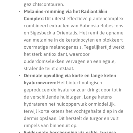
gezichtscontouren.
Melanine-remming via het Radiant Skin
Complex:
Dit uiterst effectieve plantencomplex
combineert extracten van Rabdosia Rubescens
en Sigesbeckia Orientalis. Het remt de opname
van melanine in de keratinocyten en blokkeert
overmatige melanogenesis. Tegelijkertijd werkt
het sterk antioxidant, waardoor
ouderdomsvlekken vervagen en een egale,
stralende teint ontstaat.
Dermale opvulling via korte en lange keten
hyaluronzuren:
Het biotechnologisch
geproduceerde hyaluronzuur dringt door tot in
de verschillende huidlagen. Lange ketens
hydrateren het huidoppervlak onmiddellijk,
terwijl korte ketens het vochtgehalte diep in de
dermis opslaan. Dit herstelt de turgor en vult
rimpels van binnenuit op.
Epidermale bescherming via echte Japanse