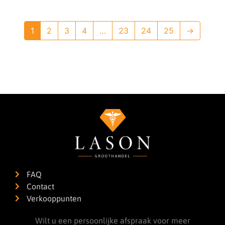
1
2
3
4
…
23
24
25
→
FAQ
Contact
Verkooppunten
Wilt u een persoonlijke afspraak voor meer